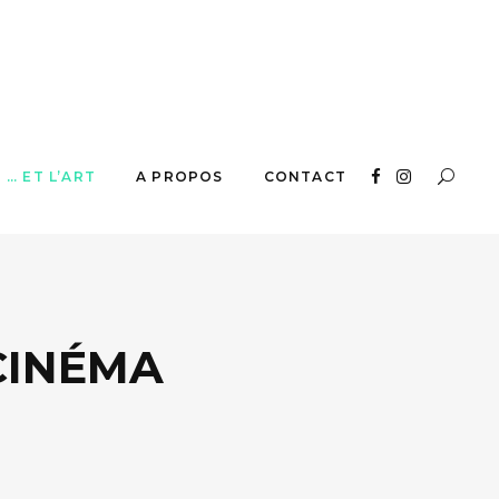
… ET L’ART
A PROPOS
CONTACT
CINÉMA